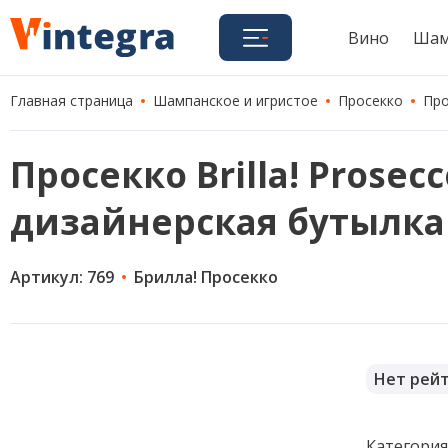
Вино
Шам
Главная страница
Шампанское и игристое
Просекко
Про
Просекко Brilla! Prosecc
дизайнерская бутылка
Артикул: 769
Брилла! Просекко
Нет рей
Категори