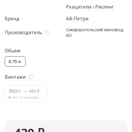
Ркацители
Рислинг
/
Бренд
Ай-Петри
Симферопольский винзавод
Производитель
АО
Объём
0.75 л.
Винтажи
2023 г.
— 430 ₽
Нет в наличии