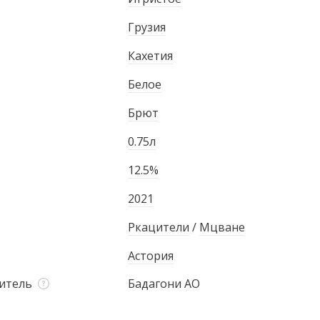
Грузия
Кахетия
Белое
Брют
0.75л
12.5%
2021
Ркацители
/
Мцване
Астория
итель
Бадагони АО