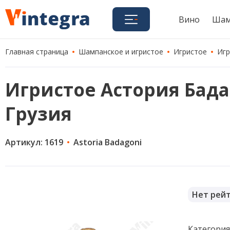
Вино
Шам
Главная страница
Шампанское и игристое
Игристое
Игр
Игристое Астория Бадаго
Грузия
Артикул: 1619
Astoria Badagoni
Нет рей
Категори