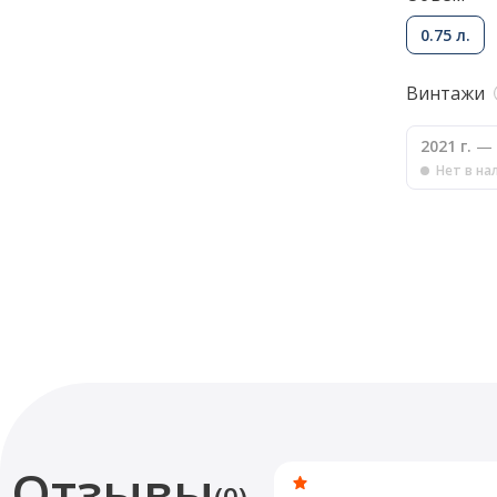
0.75 л.
Винтажи
2021 г.
— 
Нет в на
Отзывы
(0)