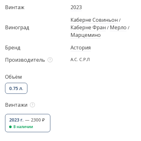
Винтаж
2023
Каберне Совиньон
/
Виноград
Каберне Фран
Мерло
/
/
Марцемино
Бренд
Астория
Производитель
А.С. С.Р.Л
Объём
0.75 л.
Винтажи
2023 г.
— 2300 ₽
В наличии