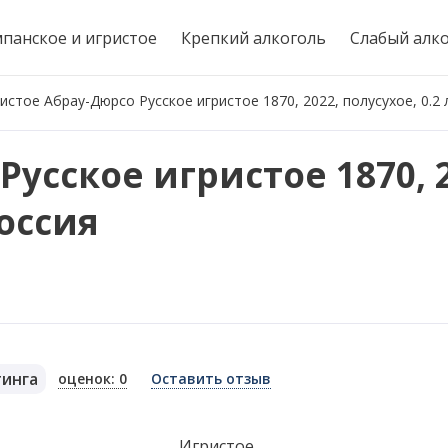
панское и игристое
Крепкий алкоголь
Слабый алк
истое Абрау-Дюрсо Русское игристое 1870, 2022, полусухое, 0.2 л
усское игристое 1870, 2
Россия
тинга
оценок: 0
Оставить отзыв
я
Игристое