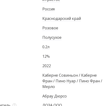
Россия
Краснодарский край
Розовое
Полусухое
0.2л
12%
2022
Каберне Совиньон
/
Каберне
Фран
/
Пино Нуар
/
Пино Фран
/
Мерло
Абрау Дюрсо
итель
ЛОЗА ООО