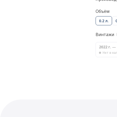
Объём
0.2 л.
Винтажи
2022 г.
— 
Нет в на