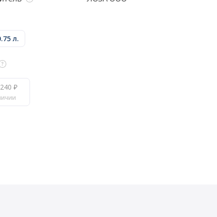
0.75 л.
240 ₽
личии