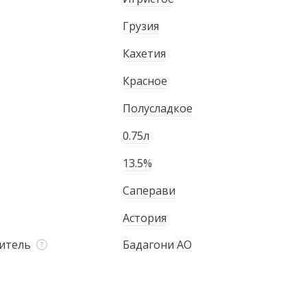
Грузия
Кахетия
Красное
Полусладкое
0.75л
13.5%
Саперави
Астория
итель
Бадагони АО