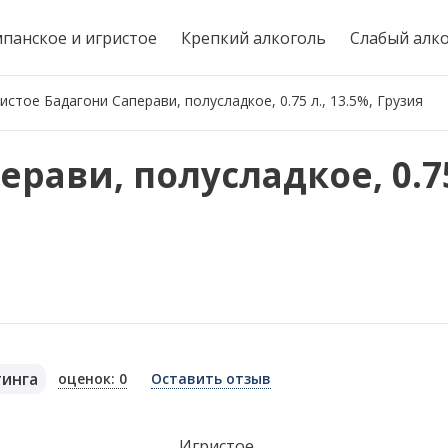
панское и игристое
Крепкий алкоголь
Слабый алк
истое Бадагони Саперави, полусладкое, 0.75 л., 13.5%, Грузия
рави, полусладкое, 0.75
тинга
оценок: 0
Оставить отзыв
я
Игристое