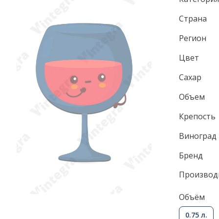
Страна
Регион
Цвет
Сахар
Объем
Крепость
Виноград
Бренд
Производ
Объём
0.75 л.